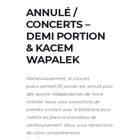
ANNULÉ /
CONCERTS –
DEMI PORTION
& KACEM
WAPALEK
Malheureusement, le concert
prévu samedi 29 janvier est annulé pour
des raisons indépendantes de notre
volonté. Nous vous conseillons de
prendre contact avec la billetterie pour
mettre en place la procédure de
remboursement. Nous vous remercions
de votre compréhension.