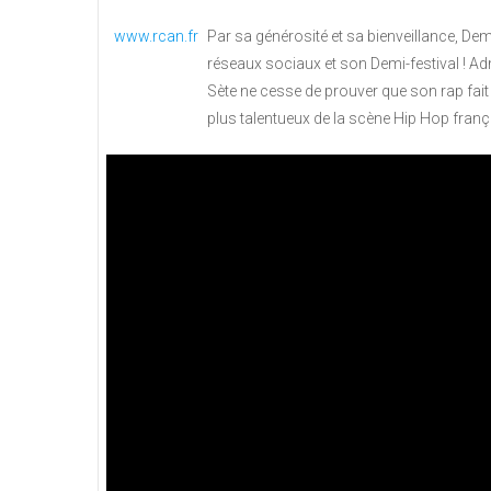
www.rcan.fr
Par sa générosité et sa bienveillance, De
réseaux sociaux et son Demi-festival ! Ad
Sète ne cesse de prouver que son rap fait 
plus talentueux de la scène Hip Hop franç