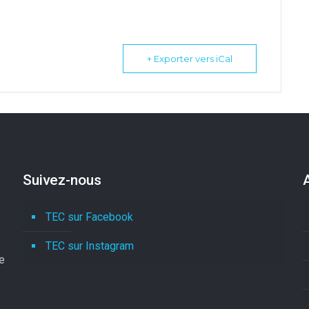
+ Exporter vers iCal
Suivez-nous
TEC sur Facebook
TEC sur Instagram
le