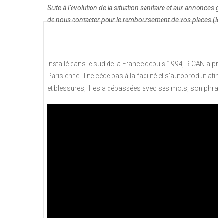
Suite à l’évolution de la situation sanitaire et aux annonce
de nous contacter pour le remboursement de vos places (le
Installé dans le sud de la France depuis 1994, R.CAN a pr
Parisienne. Il ne cède pas à la facilité et s’autoproduit af
et blessures, il les a dépassées avec ses mots, son phras