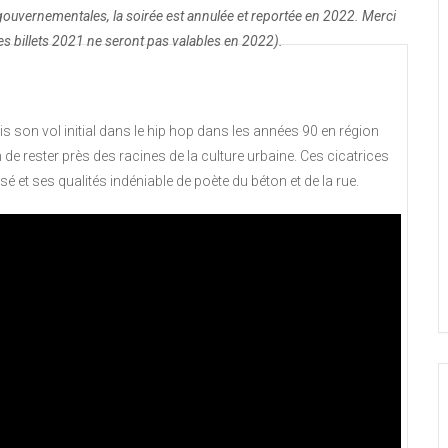
s gouvernementales, la soirée est annulée et reportée en 2022. Merci
s billets 2021 ne seront pas valables en 2022).
is son vol initial dans le hip hop dans les années 90 en région
in de rester près des racines de la culture urbaine. Ces cicatrices
é et ses qualités indéniable de poète du béton et de la rue.