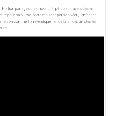
mi Portion partage son amour du hip-hop au travers de ses
miré pour sa plume légère et guidée par son vécu, l’enfant de
maison comme il le revendique, fait de lui un des artistes les
aise.