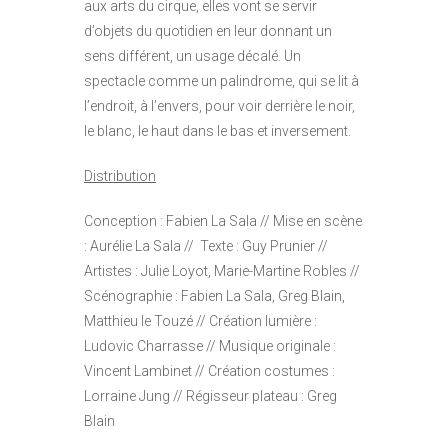
aux arts du cirque, elles vont se servir
d’objets du quotidien en leur donnant un
sens différent, un usage décalé. Un
spectacle comme un palindrome, qui se lit à
l’endroit, à l’envers, pour voir derrière le noir,
le blanc, le haut dans le bas et inversement.
Distribution
Conception : Fabien La Sala // Mise en scène
: Aurélie La Sala // Texte : Guy Prunier //
Artistes : Julie Loyot, Marie-Martine Robles //
Scénographie : Fabien La Sala, Greg Blain,
Matthieu le Touzé // Création lumière :
Ludovic Charrasse // Musique originale :
Vincent Lambinet // Création costumes :
Lorraine Jung // Régisseur plateau : Greg
Blain