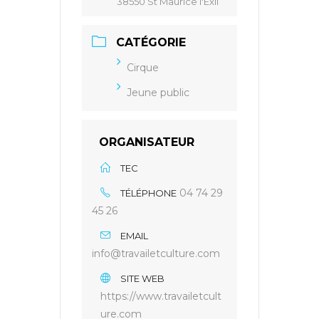
38550 St Maurice l'Exil
CATÉGORIE
Cirque
Jeune public
ORGANISATEUR
TEC
04 74 29
TÉLÉPHONE
45 26
EMAIL
info@travailetculture.com
SITE WEB
https://www.travailetcult
ure.com