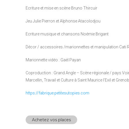
Ecriture et mise en scène Bruno Thircuir
Jeu Julie Pierron et Alphonse Atacolodjou
Ecriture musique et chansons Noémie Brigant
Décor / accessoires /marionnettes et manipulation Cati 
Marionnette vidéo : Gaël Payan
Coproduction : Grand Angle – Scène régionale / pays Voir
Marcellin, Travail et Culture à Saint Maurice l’Exil et Gren
https://fabrique.petitesutopies.com
Achetez vos places