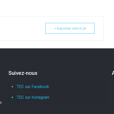
+ Exporter vers iCal
Suivez-nous
TEC sur Facebook
TEC sur Instagram
le