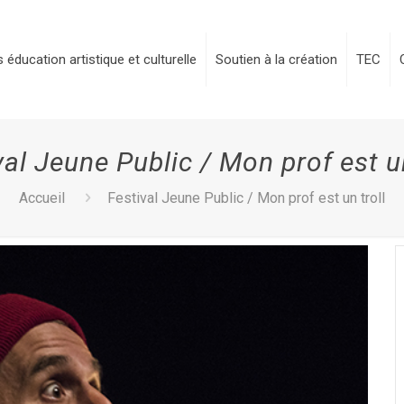
 éducation artistique et culturelle
Soutien à la création
TEC
val Jeune Public / Mon prof est un
Accueil
Festival Jeune Public / Mon prof est un troll