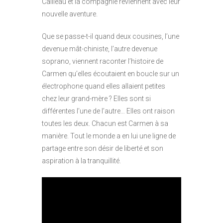
Cailleau et la compagnie reviennent avec leur
nouvelle aventure.
Que se passe-t-il quand deux cousines, l’une
devenue mât-chiniste, l’autre devenue
soprano, viennent raconter l’histoire de
Carmen qu’elles écoutaient en boucle sur un
électrophone quand elles allaient petites
chez leur grand-mère ? Elles sont si
différentes l’une de l’autre… Elles ont raison
toutes les deux. Chacun est Carmen à sa
manière. Tout le monde a en lui une ligne de
partage entre son désir de liberté et son
aspiration à la tranquillité.