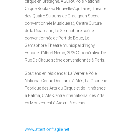
cirque en Bretagne, AGORA Pôle National
Cirque Boulazac Nouvelle-Aquitaine, Théâtre
des Quatre Saisons de Gradignan Scène
conventionnée Musique(s), Centre Culturel
de la Ricamarie, Le Sémaphore scène
conventionnée de Port-de-Bouc, Le
Sémaphore Théâtre municipal d’Irigny,
Espace d’Albret Nérac, 2R2C Coopérative De
Rue De Cirque scène conventionnée à Paris.
Soutiens en résidence : La Verrerie Pôle
National Cirque Occitanie à Alès, La Grainerie
Fabrique des Arts du Cirque et de l’Itinérance
à Balma, CIAM-Centre International des Arts
en Mouvement à Aix-en-Provence.
www.attentionfragile.net