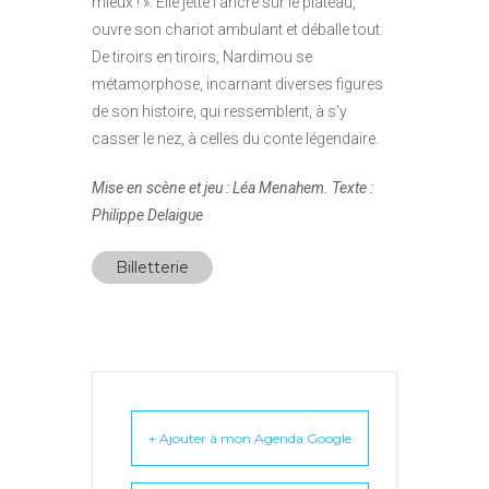
mieux ! ». Elle jette l’ancre sur le plateau,
ouvre son chariot ambulant et déballe tout.
De tiroirs en tiroirs, Nardimou se
métamorphose, incarnant diverses figures
de son histoire, qui ressemblent, à s’y
casser le nez, à celles du conte légendaire.
Mise en scène et jeu : Léa Menahem. Texte :
Philippe Delaigue
Billetterie
+ Ajouter à mon Agenda Google