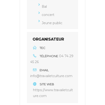
Bal
concert
Jeune public
ORGANISATEUR
TEC
04 74 29
TÉLÉPHONE
45 26
EMAIL
info@travailetculture.com
SITE WEB
https://www.travailetcult
ure.com