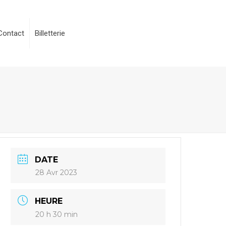
Contact
Billetterie
DATE
28 Avr 2023
HEURE
20 h 30 min