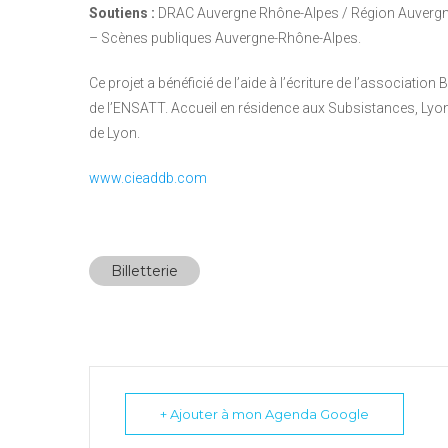
Soutiens :
DRAC Auvergne Rhône-Alpes / Région Auvergne 
– Scènes publiques Auvergne-Rhône-Alpes.
Ce projet a bénéficié de l’aide à l’écriture de l’associat
de l’ENSATT. Accueil en résidence aux Subsistances, Lyon.
de Lyon.
www.cieaddb.com
Billetterie
+ Ajouter à mon Agenda Google