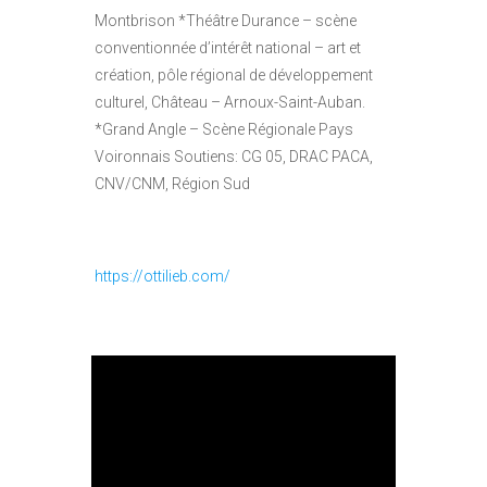
Montbrison *Théâtre Durance – scène
conventionnée d’intérêt national – art et
création, pôle régional de développement
culturel, Château – Arnoux-Saint-Auban.
*Grand Angle – Scène Régionale Pays
Voironnais Soutiens: CG 05, DRAC PACA,
CNV/CNM, Région Sud
https://ottilieb.com/