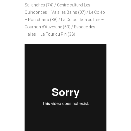
Sallanches (74) / Centre culturel Les
Quinconces – Vals les Bains (07) / Le Coléo
– Pontcharra (38) / La Coloc de la culture –
Cournon d’Auvergne (63) / Espace des
Halles – La Tour du Pin (38)