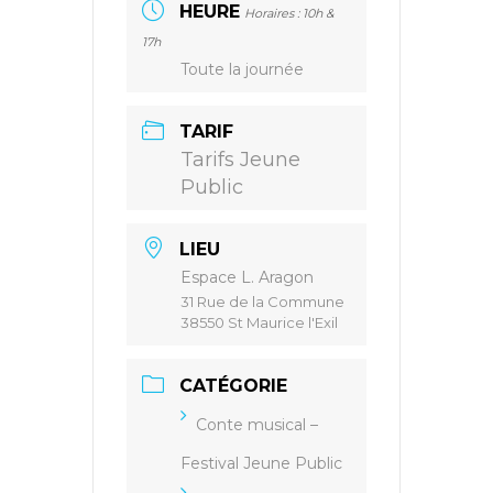
HEURE
Horaires : 10h &
17h
Toute la journée
TARIF
Tarifs Jeune
Public
LIEU
Espace L. Aragon
31 Rue de la Commune
38550 St Maurice l'Exil
CATÉGORIE
Conte musical –
Festival Jeune Public