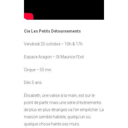
Cie Les Petits Détournements
Vendredi 25 octobre – 10h & 17h
Espace Aragon – St Maurice l’Exil
Cirque – 55 mn
Dès 5 ans
Élisabeth, une valise à la main, est sur le
point de partir mais une série d’événements
de plus en plus étranges va l’en empêcher. La
maison semble habitée, quelqu’un ou
quelque chose hante ses murs.