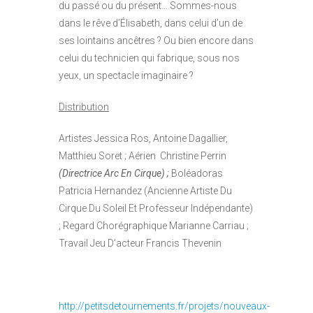
du passé ou du présent… Sommes-nous
dans le rêve d’Élisabeth, dans celui d’un de
ses lointains ancêtres ? Ou bien encore dans
celui du technicien qui fabrique, sous nos
yeux, un spectacle imaginaire ?
Distribution
Artistes
Jessica Ros, Antoine Dagallier,
Matthieu Soret ;
Aérien Christine Perrin
(Directrice Arc En Cirque) ;
Boléadoras
Patricia Hernandez (Ancienne
Artiste Du
Cirque Du Soleil Et Professeur Indépendante)
;
Regard Chorégraphique Marianne Carriau ;
Travail Jeu D’acteur Francis Thevenin
http://petitsdetournements.fr/projets/nouveaux-