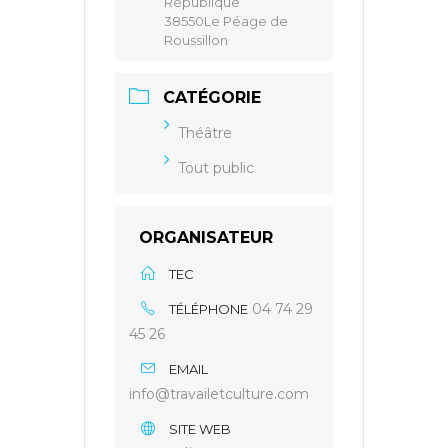
République
38550Le Péage de
Roussillon
CATÉGORIE
Théâtre
Tout public
ORGANISATEUR
TEC
04 74 29
TÉLÉPHONE
45 26
EMAIL
info@travailetculture.com
SITE WEB