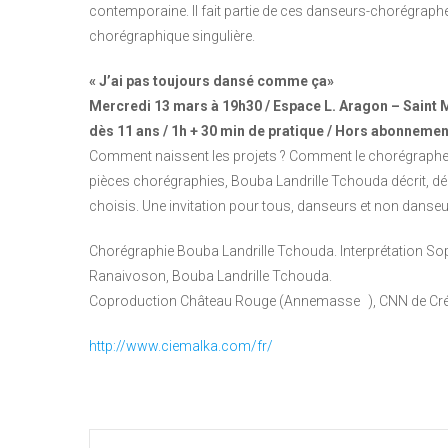
contemporaine. Il fait partie de ces danseurs-chorégraph
chorégraphique singulière.
« J’ai pas toujours dansé comme ça»
Mercredi 13 mars à 19h30 / Espace L. Aragon – Saint M
dès 11 ans / 1h + 30 min de pratique / Hors abonnemen
Comment naissent les projets ? Comment le chorégraphe tr
pièces chorégraphies, Bouba Landrille Tchouda décrit, dé
choisis. Une invitation pour tous, danseurs et non danseur
Chorégraphie Bouba Landrille Tchouda. Interprétation So
Ranaivoson, Bouba Landrille Tchouda.
Coproduction Château Rouge (Annemasse ), CNN de Créteil
http://www.ciemalka.com/fr/