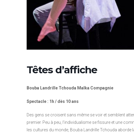
Têtes d’affiche
Bouba Landrille Tchouda Malka Compagnie
Spectacle : 1h / dès 10 ans
Des gens se croisent sans même se voir et semblent attend
premier. Peu à peu, l’individualisme se fissure et une co
les cultures du monde, Bouba Landrille Tchouda aborde la